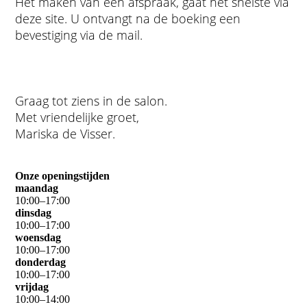
Het maken van een afspraak, gaat het snelste via
deze site. U ontvangt na de boeking een
bevestiging via de mail.
Graag tot ziens in de salon.
Met vriendelijke groet,
Mariska de Visser.
Onze openingstijden
maandag
10
:
00
–
17
:
00
dinsdag
10
:
00
–
17
:
00
woensdag
10
:
00
–
17
:
00
donderdag
10
:
00
–
17
:
00
vrijdag
10
:
00
–
14
:
00